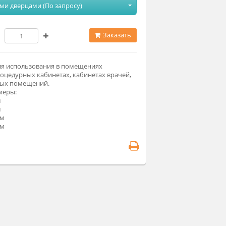
одификация
С двумя глухими дверцами (По запросу)
Заказать
едназначен для использования в помещениях
бораторий, процедурных кабинетах, кабинетах врачей,
министративных помещений.
баритные размеры:
0х400х1950 мм
0х500х1950 мм
00х400х1950 мм
00х500х1950 мм