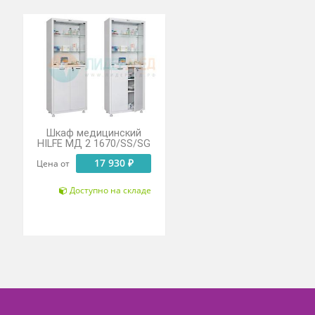
цинский
Шкаф медицинский
тый М202
HILFE МД 2 1670/SS/SG
 000 ₽
17 930 ₽
Цена от