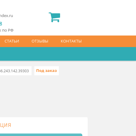
2) 565 23 25
idermed.rf@yandex.ru
800) 444 14 28
латный звонок по РФ
АЙС-ЛИСТ
СТАТЬИ
ОТЗЫВЫ
КОНТАКТЫ
Под заказ
тый ШМЛ
10436.243.142.39303