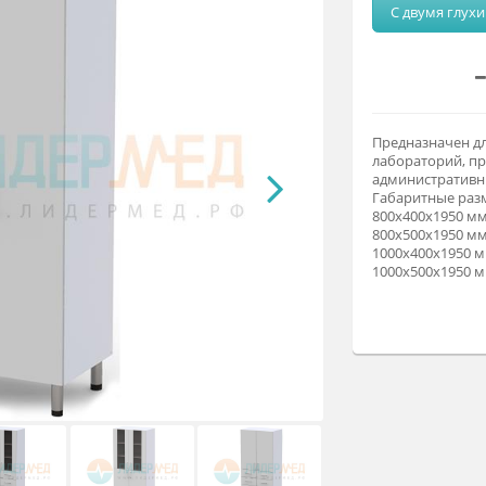
М
Пр
ла
ад
Га
80
80
10
10