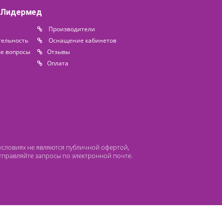
Под заказ
Доступно на складе
 компании Лидермед
нас
Производители
циальная деятельность
Оснащение кабинетов
сто задаваемые вопросы
Отзывы
атьи
Oплата