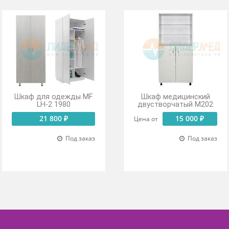
азоне от 0 до 30 мм компенсирует все неровности пола.
Шкаф для одежды MF
Шкаф меди
LH-2 1980
двустворча
21 800 ₽
15
Цена от