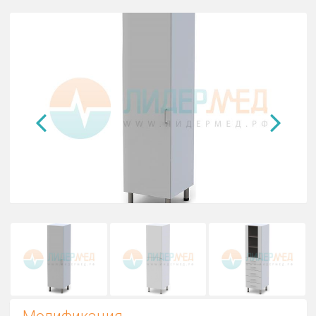
Шкаф одностворчатый ШМЛ1
ЛДСП