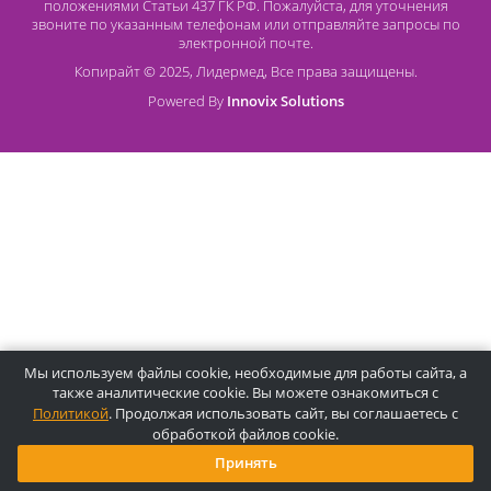
О компании Лидермед
O нас
Производители
Социальная деятельность
Оснащение кабинетов
Часто задаваемые вопросы
Отзывы
Статьи
Oплата
Цены, указанные на сайте, несмотря на регулярное
обновление, носят информационный характер и ни при как
условиях не являются публичной офертой, определяемой
положениями Статьи 437 ГК РФ. Пожалуйста, для уточнени
звоните по указанным телефонам или отправляйте запросы
электронной почте.
Копирайт © 2025, Лидермед, Все права защищены.
Powered By
Innovix Solutions