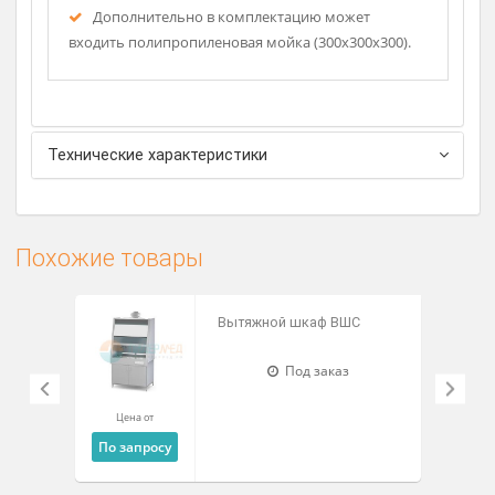
створками.
Импортная фурнитура.
Рабочая камера поставляется в собранном
виде.
Рассч
дост
Нижняя часть поставляется в разобранном
виде.
Сертификат соответствия.
Дополнительно в комплектацию может
входить полипропиленовая мойка (300х300х300).
Технические характеристики