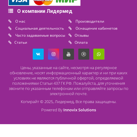
+7 (911) 975 18 51
+7 (931) 388 11 60
Расходные материалы
Lidermed.rf@yandex.ru
Адрес
196626, Санкт-Петербург, Шушары, ул. Пушкинская, 10 корп. 2
Способы оплаты
Безналичный расчет
Наличный расчет
Оплата банковской картой
О компании Лидермед
O нас
Производители
Социальная деятельность
Оснащение кабинетов
Часто задаваемые вопросы
Отзывы