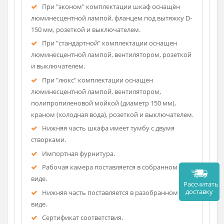
Торцы вертикальных панелей защищены
противоударной кромкой ПВХ толщиной 0,4мм.
Фасад, столешница защищены противоударной
кромкой ПВХ толщиной 2мм.
Оргстекло (фиксация в 3 положениях).
При "эконом" комплектации шкаф оснащён
люминесцентной лампой, фланцем под вытяжку D-
150 мм, розеткой и выключателем.
При "стандартной" комплектации оснащен
люминесцентной лампой, вентилятором, розеткой
и выключателем.
При "люкс" комплектации оснащен
люминесцентной лампой, вентилятором,
полипропиленовой мойкой (диаметр 150 мм),
краном (холодная вода), розеткой и выключателем.
Нижняя часть шкафа имеет тумбу с двумя