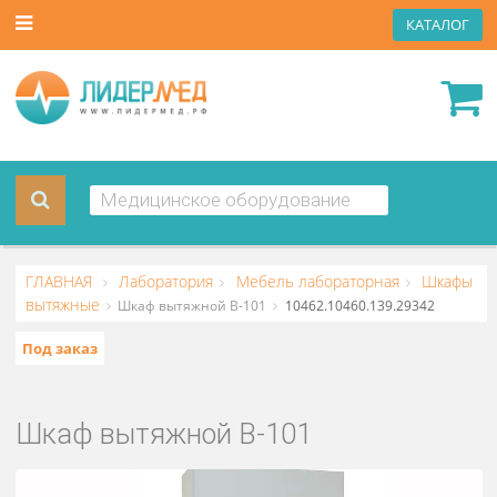
КАТА
ГЛАВНАЯ
Лаборатория
Мебель лабораторная
Шк
вытяжные
Шкаф вытяжной В-101
10462.10460.139.29342
Под заказ
Шкаф вытяжной В-101