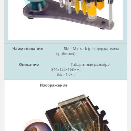
RM-1L с качающей платформ
С резиновым ковриком.
Плоскодонная посуда.