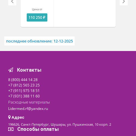
RM-1М с качающей платформ
С резиновым ковриком.
Плоскодонная посуда.
Похожие товары
Шейкер лабораторный ПЭ