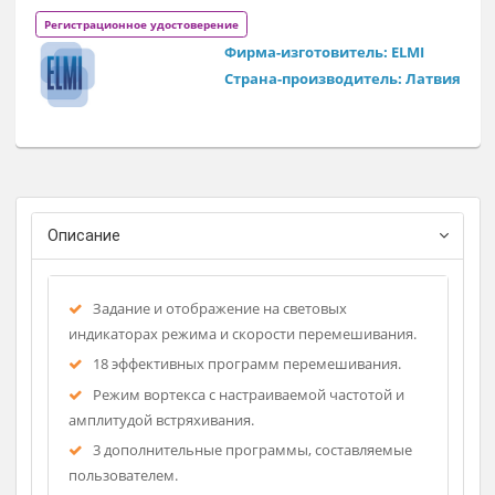
Смеситель ротационный RM-1 предназначен для
перемешивания жидкостей в вакуумных и обычных
пробирках объемом от 0.5 до 50 мл., а также образцов в
микропробрках, пробирках типа eppendorf, а также для
реакций гибридизации, выращивания клеток, отмывки
гелей, мягкой экстракции и гомогенизации биологически
компонентов в растворах и в диффузионных процессов.
Регистрационное удостоверение
Фирма-изготовитель: ELMI
Страна-производитель: Латв
Описание