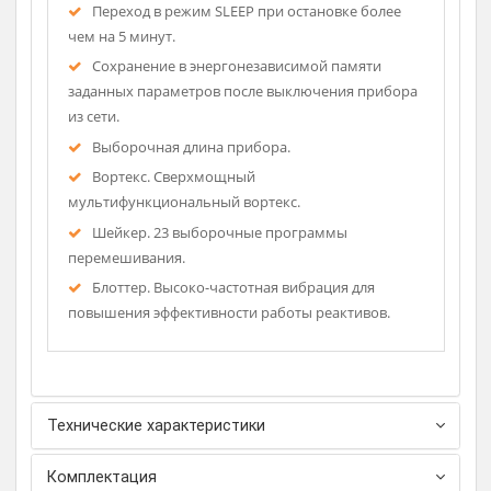
Задание и отображение на световых
индикаторах режима и скорости перемешивания.
18 эффективных программ перемешивания.
Режим вортекса с настраиваемой частотой и
амплитудой встряхивания.
3 дополнительные программы, составляемые
пользователем.
Переход в режим SLEEP при остановке более
чем на 5 минут.
Сохранение в энергонезависимой памяти
заданных параметров после выключения прибора
из сети.
Выборочная длина прибора.
Вортекс. Сверхмощный
мультифункциональный вортекс.
Шейкер. 23 выборочные программы