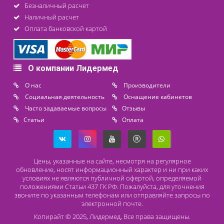
Под заказ
Цена от
110 250 ₽
последнее обновление: 12-12-2025
Контакты
8 (800) 444 14 28
+7 (812) 565 23 25
+7 (911) 975 18 51
+7 (931) 388 11 60
Расходные материалы
Lidermed.rf@yandex.ru