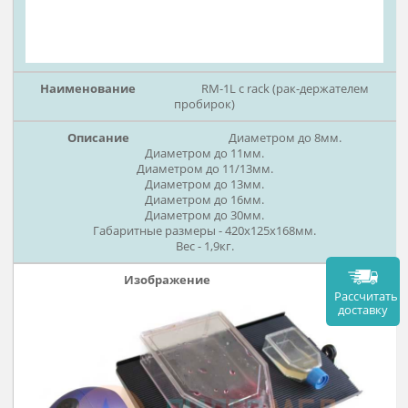
RM-1L с rack (рак-держателе
пробирок)