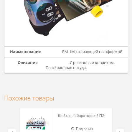
RM-1M с rack (рак-держателе
пробирок)
Габаритные размеры -
344x125x168мм.
Вес - 1,6кг.