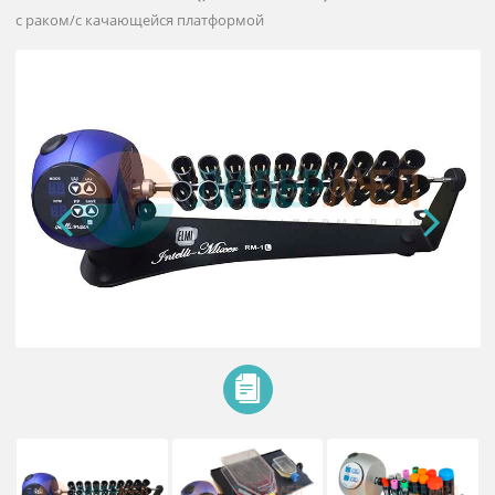
Смеситель ротационный
медицинский (ротамикс) RM-1
с раком/с качающейся платформой