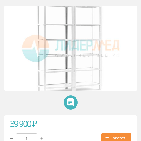
Стелаж медицинский ССМ-03 «ЕЛ
1224х390х1660мм