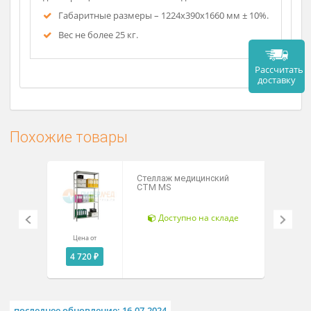
Описание
Выполнен из высокопрочного АБС-пластика.
Поверхности стеллажа устойчивы к
дезинфекции химическим методом.
Габаритные размеры – 1224х390х1660 мм ± 10%.
Вес не более 25 кг.
Рассч
дост
Похожие товары
Стеллаж медицинский