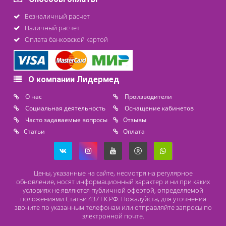
Контакты
8 (800) 444 14 28
+7 (812) 565 23 25
+7 (911) 975 18 51
+7 (931) 388 11 60
Расходные материалы
Lidermed.rf@yandex.ru
Адрес
196626, Санкт-Петербург, Шушары, ул. Пушкинская, 10 корп. 2
Способы оплаты
Безналичный расчет
Наличный расчет
Оплата банковской картой