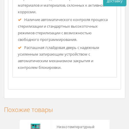
стерилизующего средства с последующим
возбуждением низкотемпературной плазмы.
Плавное снижение давление осуществляется с
помощью специального вакуумного насоса.
Плазма удерживается в камере в течение всей
стерилизационной фазы.
Применение плазменного метода позволяет
Рассч
стерилизовать изделия из термолабильных
дост
материалов и материалов, склонных к активной
коррозии.
Наличие автоматического контроля процесса
стерилизации и стандартных высокоточных
режимов стерилизации с возможностью
свободного программирования.
Распашная /слайдовая дверь с надежным
усиленным запирающим устройством с
автоматическим механизмом закрытия и