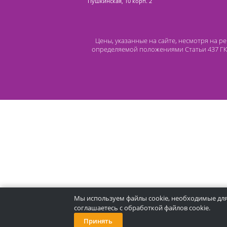
Контакты
8 (800) 444 14 28
+7 (812) 565 23 25
+7 (911) 975 18 51
+7 (931) 388 11 60
Расходные материалы
Lidermed.rf@yandex.ru
Адрес
196626, Санкт-Петербург, Шушары, ул.
Пушкинская, 10 корп. 2
Цены, указанные на сайте, несмот
определяемой положениями Статьи 