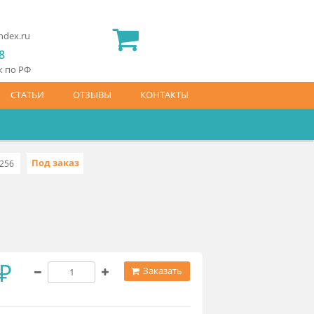
2) 565 23 25
idermed.rf@yandex.ru
800) 444 14 28
латный звонок по РФ
АЙС-ЛИСТ
СТАТЬИ
ОТЗЫВЫ
КОНТАКТЫ
Под заказ
10473.239.0.28256
06 950 ₽
Заказать