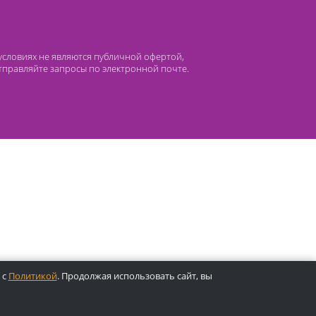
 компании Лидермед
нас
Производители
циальная деятельность
Оснащение кабинетов
сто задаваемые вопросы
Отзывы
атьи
Oплата
 ни при каких условиях не являются публичной офертой,
лефонам или отправляйте запросы по электронной почте.
ены.