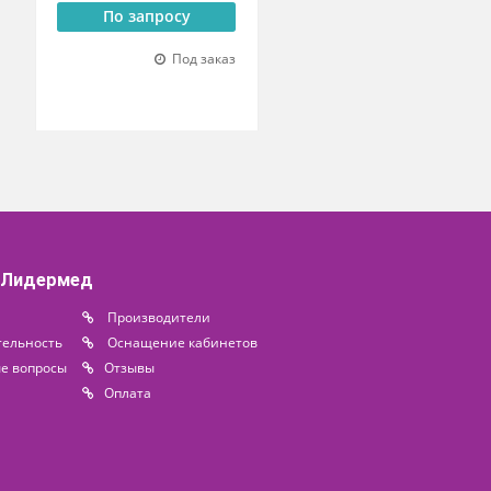
екционная
Стол секционный СА
движными
0.5
ми
По запросу
росу
Под заказ
Под заказ