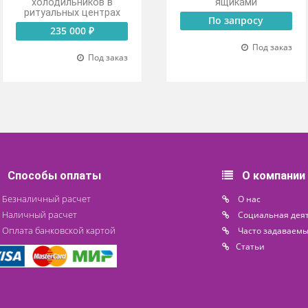
Тележка для загрузки
Мойка двухс
стеллажей и
с тремя вы
холодильников в
ящика
ритуальных центрах
По зап
235 000 ₽
Под заказ