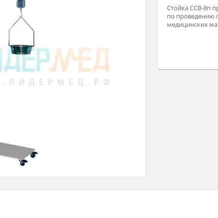
Ст
по
ме