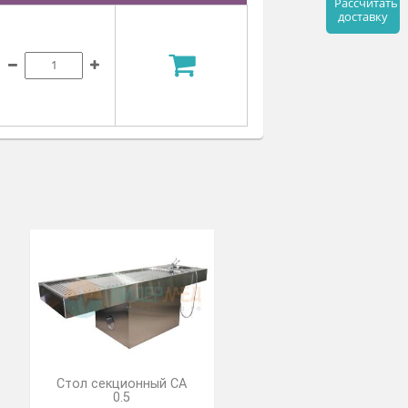
ена
Кол-во
В корзину
 650 ₽