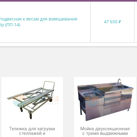
ют
Описание
Ц
адка подвесная к весам для взвешивания
47
ов и н/р (ПП-14)