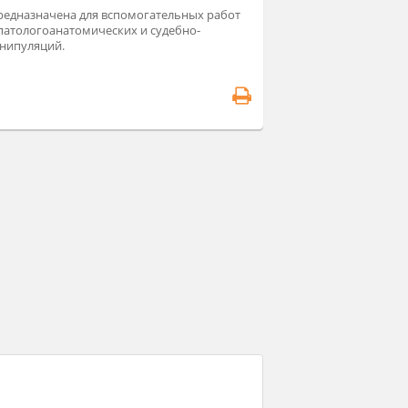
ойка ССВ-8п предназначена для вспомогательных работ
 проведению патологоанатомических и судебно-
дицинских манипуляций.