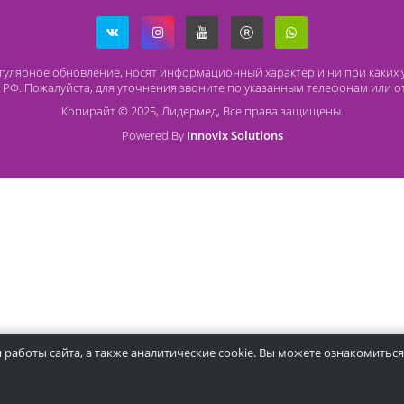
Способы оплаты
О
Безналичный расчет
O 
Наличный расчет
Со
Оплата банковской картой
Ча
Ст
ря на регулярное обновление, носят информационный характер и
437 ГК РФ. Пожалуйста, для уточнения звоните по указанным те
Копирайт © 2025, Лидермед, Все права защищ
Powered By
Innovix Solutions