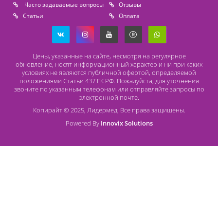
Lidermed.rf@yandex.ru
Адрес
196626, Санкт-Петербург, Шушары, ул. Пушкинская, 10 корп. 2
Способы оплаты
Безналичный расчет
Наличный расчет
Оплата банковской картой
О компании Лидермед
O нас
Производители
Социальная деятельность
Оснащение кабинетов
Часто задаваемые вопросы
Отзывы
Статьи
Oплата