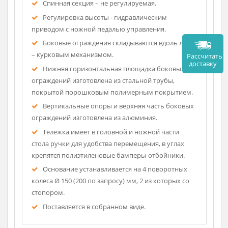
Полимерно-порошковое покрытие, устойчивое к
регулярной санобработке.
Покрытие (ложе, подголовник) – выполнены по
бесшовной технологии из искусственной кожи
устойчивой к санобработке и УФ-облучению.
Регулировка подголовника – дискретно,
механизмом «растомат».
Спинная секция – не регулируемая.
Регулировка высоты - гидравлическим
приводом с ножной педалью управления.
Боковые ограждения складываются вдоль ложа
– курковым механизмом.
Рассч
дост
Нижняя горизонтальная площадка боковых
ограждений изготовлена из стальной трубы,
покрытой порошковым полимерным покрытием.
Вертикальные опоры и верхняя часть боковых