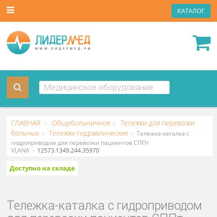
КАТА
ГЛАВНАЯ
Общебольничное
Тележки для перевозки
больных
Тележки гидравлические
Тележка-каталка с
гидроприводом для перевозки пациентов СППт
VLANA
12573.1349.244.35970
Доступно на складе