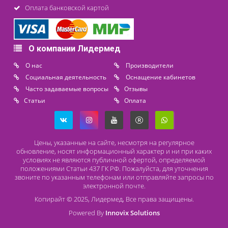
Контакты
8 (800) 444 14 28
+7 (812) 565 23 25
+7 (911) 975 18 51
+7 (931) 388 11 60
Расходные материалы
Lidermed.rf@yandex.ru
Адрес
196626, Санкт-Петербург, Шушары, ул. Пушкинская, 10 корп. 2
Способы оплаты
Безналичный расчет
Наличный расчет
Оплата банковской картой
О компании Лидермед
O нас
Производители