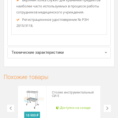
другие регионы (по желание заказчика столик
может поставляться в собранном виде).
Возможно изготовление полностью из
нержавеющей стали.
4 ящика позволяют разместить большое
количество мелких предметов отдельно друг от
Рассч
дост
друга.
Верхняя полка служит для хранения предметов
наиболее часто используемых в процессе работы
сотрудников медицинского учреждения.
Регистрационное удостоверение № РЗН
2015/3118.
Технические характеристики