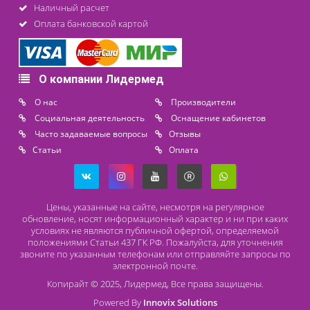
8 (800) 444 14 28
+7 (812) 565 23 25
+7 (911) 975 18 51
+7 (931) 388 11 60
Расходные материалы
Lidermed.rf@yandex.ru
Адрес
196626, Санкт-Петербург, Шушары, ул. Пушкинская, 10 корп. 2
Способы оплаты
Безналичный расчет
Наличный расчет
Оплата банковской картой
О компании Лидермед
O нас
Производители
Социальная деятельность
Оснащение кабинетов