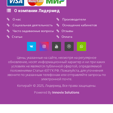
Расходные материалы
Lidermed.rf@yandex.ru
Адрес
196626, Санкт-Петербург, Шушары, ул. Пушкинская, 10 корп. 2
Способы оплаты
Безналичный расчет
Наличный расчет
Оплата банковской картой
О компании Лидермед
O нас
Производители
Социальная деятельность
Оснащение кабинетов
Часто задаваемые вопросы
Отзывы
Статьи
Oплата