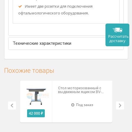
Стол с перемещением на два прибора с
электроподьемным механизмом.
Моторизованная регулировка высоты и
механизма стола.
Блокировка колес.
Имеет две розетки для подключения
офтальмологического оборудования.
Рассч
дост
Технические характеристики
Похожие товары