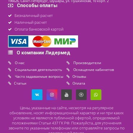
Контакты
8 (800) 444 14 28
+7 (812) 565 23 25
+7 (911) 975 18 51
+7 (931) 388 11 60
Расходные материалы
Lidermed.rf@yandex.ru
Адрес
196626, Санкт-Петербург, Шушары, ул. Пушкинская, 10 корп. 2
Способы оплаты
Безналичный расчет
Наличный расчет
Оплата банковской картой
О компании Лидермед