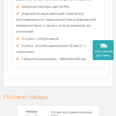
Описание
Высококачественные материалы -
нержавеющая сталь марки AISI 304 и сталь в
высококачественном полимерном покрытии.
Широкая палитра цветов RAL.
Изделия из нержавеющей стали могут
изготавливаться с зеркальной или шлифованной
поверхностями, а также с использованием их
сочетаний.
3 полки с отбортовкой.
Колеса - 4 колеса диаметром 50 мм (2 - с
Рассч
тормозом).
дост
Габаритные размеры – 880х400х400 мм.