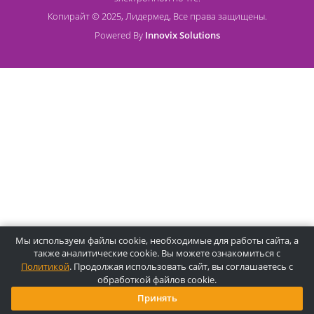
О компании Лидермед
O нас
Производители
Социальная деятельность
Оснащение кабинетов
Часто задаваемые вопросы
Отзывы
Статьи
Oплата
Цены, указанные на сайте, несмотря на регулярное
обновление, носят информационный характер и ни при как
условиях не являются публичной офертой, определяемой
положениями Статьи 437 ГК РФ. Пожалуйста, для уточнени
звоните по указанным телефонам или отправляйте запросы
электронной почте.
Копирайт © 2025, Лидермед, Все права защищены.
Powered By
Innovix Solutions