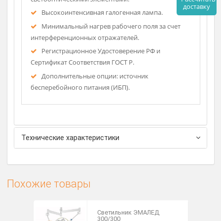
Ручки съемные стерилизуемые.
Возможность подключения блока аварийного
питания.
Высокий уровень освещённости и естественная
цветопередача.
Оптическая система с несколькими
Рассч
светооптическими элементами.
дост
Высокоинтенсивная галогенная лампа.
Минимальный нагрев рабочего поля за счет
интерференционных отражателей.
Регистрационное Удостоверение РФ и
Сертификат Соответствия ГОСТ Р.
Дополнительные опции: источник
бесперебойного питания (ИБП).