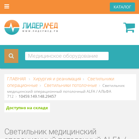
КАТА
ГЛАВНАЯ
Хирургия и реанимация
Светильники
операционные
Светильники потолочные
Светильник
медицинский операционный потолочный ALFA / АЛЬФА
712
10459.149.148.29457
Доступно на складе