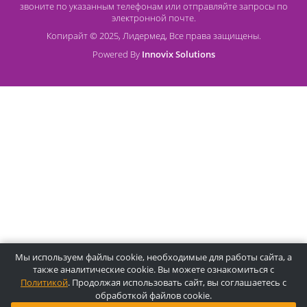
О компании Лидермед
O нас
Производители
Социальная деятельность
Оснащение кабинетов
Часто задаваемые вопросы
Отзывы
Статьи
Oплата
Цены, указанные на сайте, несмотря на регулярное
обновление, носят информационный характер и ни при как
условиях не являются публичной офертой, определяемой
положениями Статьи 437 ГК РФ. Пожалуйста, для уточнени
звоните по указанным телефонам или отправляйте запросы
электронной почте.
Копирайт © 2025, Лидермед, Все права защищены.
Powered By
Innovix Solutions