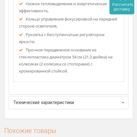
размер освещенной области обследования.
Гибкую ручку осветительной лампы можно
двигать по всем направления, свет останется
сфокусированным в заданной точке .
Сила света может регулироваться с помощью
встроенного реостата.
К лампам прилагаются адаптеры 230 В.
Низкое тепловыделение и энергетическая
Рассч
дост
эффективность.
Кольцо управления фокусировкой на передней
стороне осветителя.
Рукоятка с бесступенчатым регулятором
яркости.
Прочное передвижное основание из
стеклопластика диаметром 54 см (21,3 дюйма) на
колесиках (2 колесика со стопорами) с