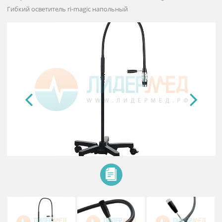
Светильник медицинский
передвижной Riester Ri-magic HP
Гибкий осветитель ri-magic напольный