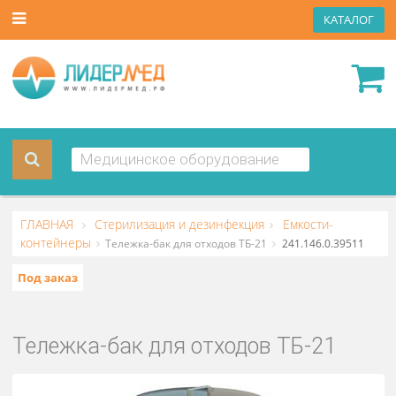
КАТА
ГЛАВНАЯ
Стерилизация и дезинфекция
Емкости-
контейнеры
Тележка-бак для отходов ТБ-21
241.146.0.395
Под заказ
Тележка-бак для отходов ТБ-21