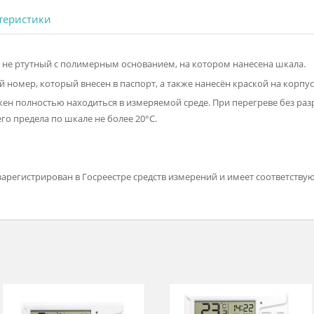
 характеристики
остный не ртутный с полимерным основанием, на котором нане
льный номер, который внесен в паспорт, а также нанесён кра
ы должен полностью находиться в измеряемой среде. При пер
ерхнего предела по шкале не более 20°С.
чком.
ркой зарегистрирован в Госреестре средств измерений и имее