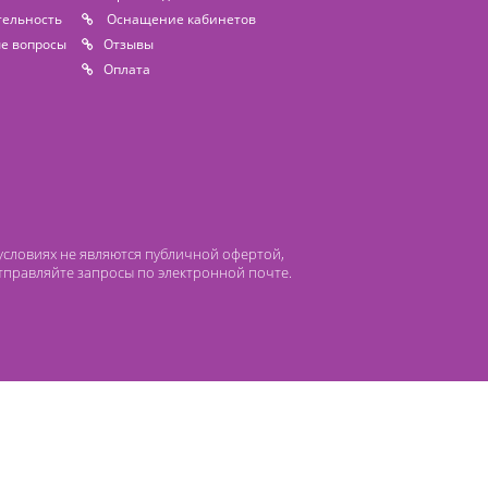
 компании Лидермед
нас
Производители
циальная деятельность
Оснащение кабинетов
сто задаваемые вопросы
Отзывы
атьи
Oплата