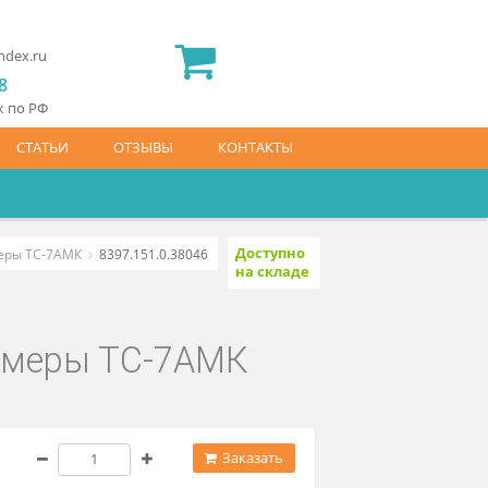
2) 565 23 25
idermed.rf@yandex.ru
800) 444 14 28
латный звонок по РФ
АЙС-ЛИСТ
СТАТЬИ
ОТЗЫВЫ
КОНТАКТЫ
Доступно
орозильной камеры ТС-7АМК
8397.151.0.38046
на складе
ьной камеры ТС-7АМК