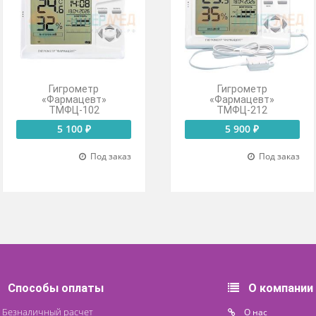
Гигрометр
Гигром
«Фармацевт»
«Фармац
ТМФЦ-102
ТМФЦ-
5 100 ₽
5 900
Под заказ