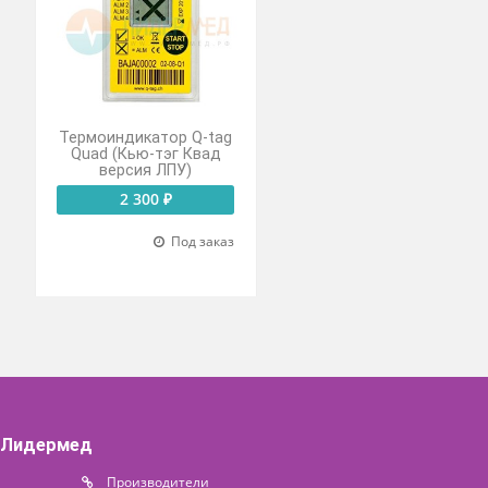
етр
Термоиндикатор Q-tag
евт»
Quad (Кью-тэг Квад
212
версия ЛПУ)
 ₽
2 300 ₽
Под заказ
Под заказ