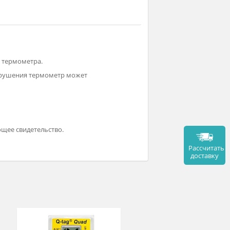
сена шкала.
ской на корпус термометра.
егреве без разрушения термометр может
т соответствующее свидетельство.