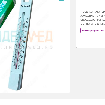
1
Пр
хо
ов
ме
Р