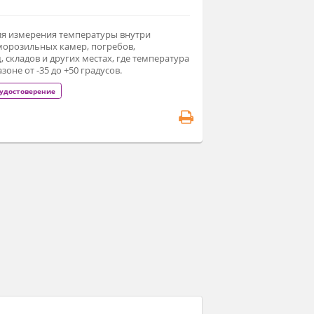
 100 ₽
Заказать
едназначен для измерения температуры внутри
лодильных и морозильных камер, погребов,
ощехранилищ, складов и других местах, где температура
няется в диапазоне от -35 до +50 градусов.
егистрационное удостоверение