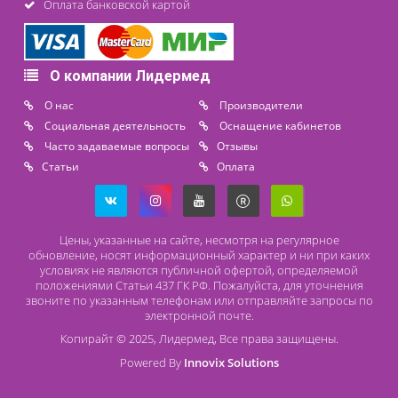
+7 (812) 565 23 25
+7 (911) 975 18 51
+7 (931) 388 11 60
Расходные материалы
Lidermed.rf@yandex.ru
Адрес
196626, Санкт-Петербург, Шушары, ул. Пушкинская, 10 корп. 2
Способы оплаты
Безналичный расчет
Наличный расчет
Оплата банковской картой
О компании Лидермед
O нас
Производители
Социальная деятельность
Оснащение кабинетов
Часто задаваемые вопросы
Отзывы