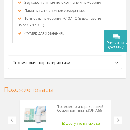
течение 10 минут.
Термометр работает от одного элемента
питания.
Легкочитаемый жидкокристаллический экран.
Время измерения 1 - 4 минуты.
Звуковой сигнал по окончании измерения.
Память на последнее измерение.
Точность измерения +/-0,1°С (в диапазоне
35.5°С - 42.0°С).
Футляр для хранения.
Рассч
дост
Технические характеристики