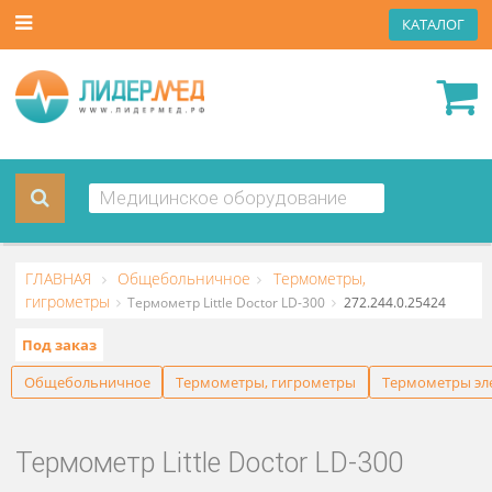
КАТА
ГЛАВНАЯ
Общебольничное
Термометры,
гигрометры
Термометр Little Doctor LD-300
272.244.0.2542
Под заказ
Общебольничное
Термометры, гигрометры
Термоме