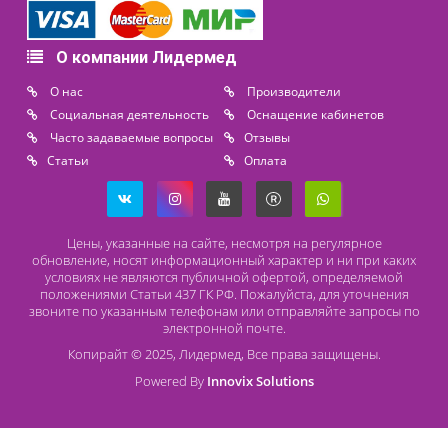
8 (800) 444 14 28
+7 (812) 565 23 25
+7 (911) 975 18 51
+7 (931) 388 11 60
Расходные материалы
Lidermed.rf@yandex.ru
Адрес
196626, Санкт-Петербург, Шушары, ул. Пушкинская, 10 корп. 2
Способы оплаты
Безналичный расчет
Наличный расчет
Оплата банковской картой
О компании Лидермед
O нас
Производители
Социальная деятельность
Оснащение кабинетов