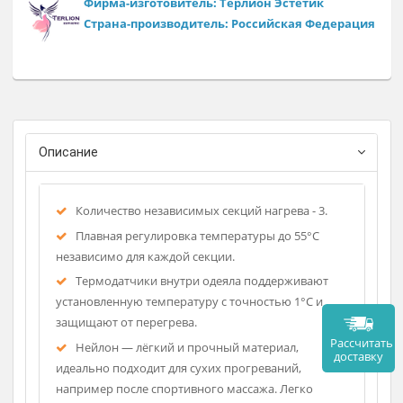
- 3 независимые секции нагрева;
- размеры одеяла 190х165 см или увеличенное XXXL+ 190х1
см;
- температура нагрева до 55°С
- Цветовые решения и материал изготовления: Нейлон -
синий/зеленый; Нейлон с PU-покрытием - пудровый/какао
эквалипт.
Фирма-изготовитель: Терлион Эстетик
Страна-производитель: Российская Федерац
Описание
Количество независимых секций нагрева - 3.
Плавная регулировка температуры до 55°C