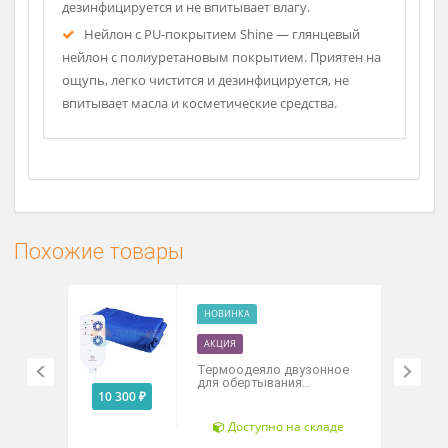
независимо для каждой секции.
Термодатчики внутри одеяла поддерживают
установленную температуру с точностью 1°C и
защищают от перегрева.
Рассч
Нейлон — лёгкий и прочный материал,
дост
идеально подходит для сухих прогреваний,
например после спортивного массажа. Легко
дезинфицируется и не впитывает влагу.
Нейлон с PU-покрытием Shine — глянцевый
нейлон с полиуретановым покрытием. Приятен на
ощупь, легко чистится и дезинфицируется, не
впитывает масла и косметические средства.