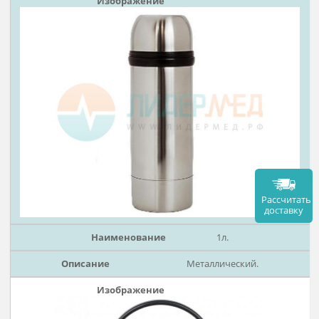
0,35л.
Из нержавеющей стали с
элементами из пластмассы.
Диаметр горловины - 70 мм
Полезная глубина - 95 мм
Крышка с отверстием.