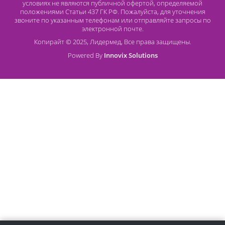
Безналичный расчет
Наличный расчет
Оплата банковской картой
О компании Лидермед
O нас
Производители
Социальная деятельность
Оснащение кабинетов
Часто задаваемые вопросы
Отзывы
Статьи
Oплата
Цены, указанные на сайте, несмотря на регулярное
обновление, носят информационный характер и ни при как
условиях не являются публичной офертой, определяемой
положениями Статьи 437 ГК РФ. Пожалуйста, для уточнени
звоните по указанным телефонам или отправляйте запросы