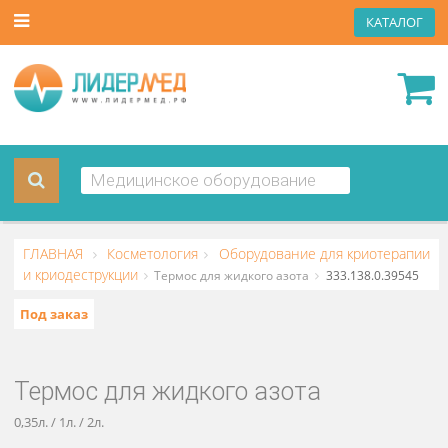
КАТА
ГЛАВНАЯ
Косметология
Оборудование для криотер
и криодеструкции
Термос для жидкого азота
333.138.0.39
Под заказ
Термос для жидкого азота