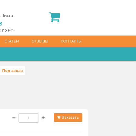
2) 565 23 25
idermed.rf@yandex.ru
800) 444 14 28
латный звонок по РФ
АЙС-ЛИСТ
СТАТЬИ
ОТЗЫВЫ
КОНТАКТЫ
Под заказ
388.139.6997
7 640 ₽
Заказать