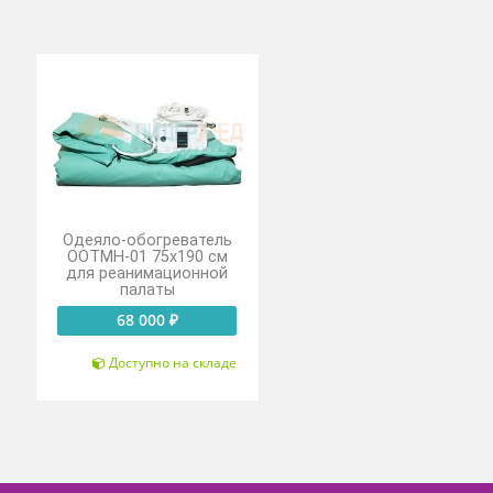
ородная
Одеяло-обогреватель
IEN
ООТМН-01 75х190 см
для реанимационной
₽
палаты