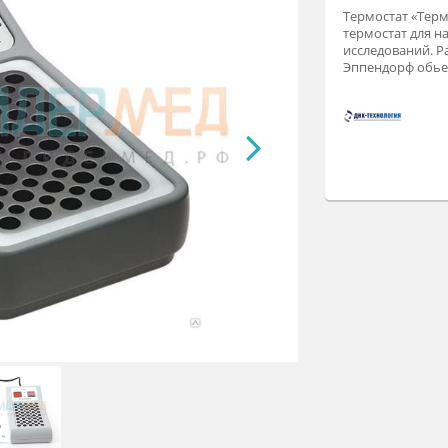
Те
те
ис
Эп