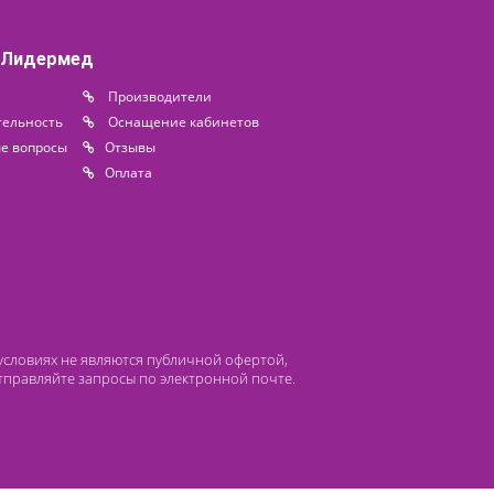
68 000 ₽
о на складе
Доступно на складе
 компании Лидермед
нас
Производители
циальная деятельность
Оснащение кабинетов
сто задаваемые вопросы
Отзывы
атьи
Oплата