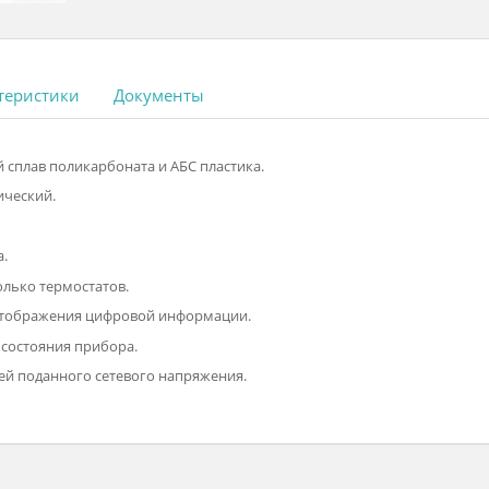
 характеристики
Документы
ческий сплав поликарбоната и АБС пластика.
 керамический.
моблока.
м несколько термостатов.
р для отображения цифровой информации.