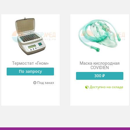
общего состояния прибора.
дикацией поданного сетевого напряжения.
Термостат «Гном»
Маска кисл
COVID
По запросу
300 