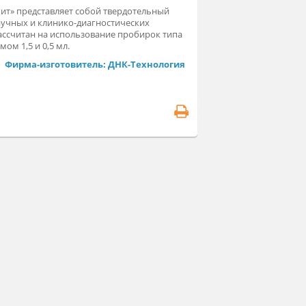
рмостат «Термит» представляет собой твердотельный
рмостат для научных и клинико-диагностических
следований. Рассчитан на использование пробирок типа
пендорф обьемом 1,5 и 0,5 мл.
Фирма-изготовитель: ДНК-Технология