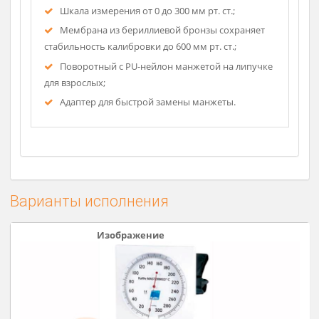
Аппараты доступны в виде настенных,
настольных и автономных моделей;
Двойной корпус обеспечивает стабильность и
двойную защиту;
Каждая из моделей имеет держатель манжеты;
Циферблат снижает риск параллакса;
Диаметр шкалы 150 мм;
Шкала измерения от 0 до 300 мм рт. ст.;
Мембрана из бериллиевой бронзы сохраняет
стабильность калибровки до 600 мм рт. ст.;
Поворотный с PU-нейлон манжетой на липучке
для взрослых;
Адаптер для быстрой замены манжеты.