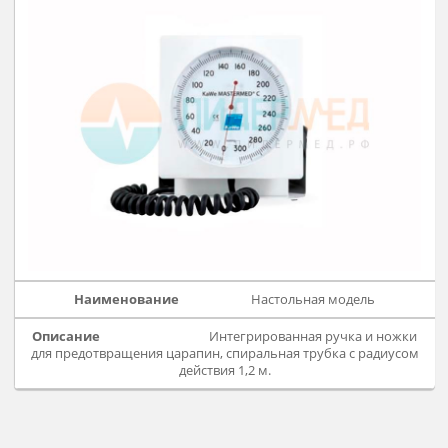
Модель на штативе
Штатив с пятилучевым
основанием из высококачественной нержавеющей стали
пластиковой крестовиной гарантируют высокую
устойчивость, регулировка высоты: от 85 до 130 см,
бесшумные двойные колёса Ø50 мм с 2-мя тормозами, с 2
стопорными колёсами и одним антистатическим колесом
спиральная трубка с радиусом действия 3 м. * Соответству
требованиям ISO 81060-1.