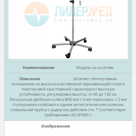
Настенная модель
Поворотное настенное крепле
для использования с настенной станцией KaWe МедЦент
5000, в комплекте с шурупом и дюбелем, спиральная трубк
радиусом действия 3 м.
Рассч
дост