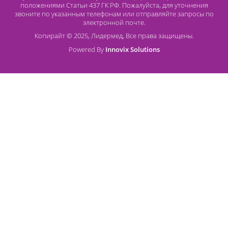
Адрес
196626, Санкт-Петербург, Шушары, ул. Пушкинская, 10 корп. 2
Способы оплаты
Безналичный расчет
Наличный расчет
Оплата банковской картой
О компании Лидермед
O нас
Производители
Социальная деятельность
Оснащение кабинетов
Часто задаваемые вопросы
Отзывы
Статьи
Oплата