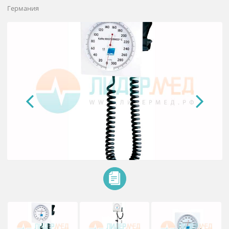
артериального давления KaWe
Mastermed
Германия