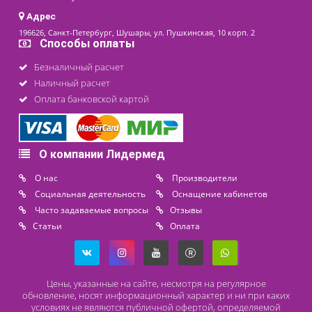
ЛИДЕР ПРОДАЖ
Тонометр стационарный
автоматический PG-800B69
16 150 ₽
Доступно на складе
Контакты
8 (800) 444 14 28
+7 (812) 565 23 25
+7 (911) 975 18 51
+7 (931) 388 11 60
Расходные материалы
Lidermed.rf@yandex.ru