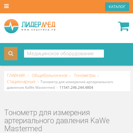
КАТА
ГЛАВНАЯ
Общебольничное
Тонометры
Стационарные
Тонометр для измерения артериального
давления KaWe Mastermed
11541.246.244.4804
Тонометр для измерения