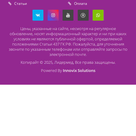
Адрес
196626, Санкт-Петербург, Шушары, ул. Пушкинская, 10 корп. 2
Способы оплаты
Безналичный расчет
Наличный расчет
Оплата банковской картой
О компании Лидермед
O нас
Производители
Социальная деятельность
Оснащение кабинетов
Часто задаваемые вопросы
Отзывы
Статьи
Oплата