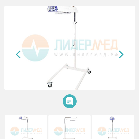
Устройство обогрева новорожде
УОН-04 «Аксион»