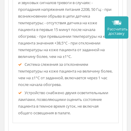
Работает в автоматическом режиме.
Температура на коже пациента поддерживается
автоматически в пределах ±1°С с помощью
накожного датчика температуры, закрепленного
на теле пациента.
Для обеспечения максимальной безопасности
новорожденного предусмотрена подача световых
и звуковых сигналов тревоги в случаях: -
пропадания напряжения питания 220В, 50 Гц; - при
возникновении обрыва в цепи датчика
температуры; - отсутствия датчика на коже
Рассч
пациента в первые 15 минут после начала
дост
обогрева; - при превышении температуры на коже
пациента значения +38,5°С - при отклонении
температуры на коже пациента от заданной на
величину более, чем на ±1°С.
Система слежения за отклонением