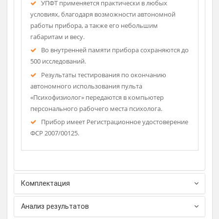
тестов.
Данные сохраняются и обрабатываются УПФТ,
результаты тестирования отображаются на
жидкокристаллическом дисплее.
Низкое энергопотребление прибора позволяет
Рассч
ему работать в непрерывном режиме без смены
дост
батарей до 200 часов.
Подсветка ЖК-индикатора обеспечивает работу
в условиях низкой освещенности.
УПФТ применяется практически в любых
условиях, благодаря возможности автономной
работы прибора, а также его небольшим
габаритам и весу.
Во внутренней памяти прибора сохраняются до
500 исследований.
Результаты тестирования по окончанию
автономного использования пульта