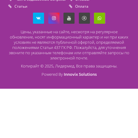
+7 (931) 388 11 60
Расходные материалы
Lidermed.rf@yandex.ru
Адрес
196626, Санкт-Петербург, Шушары, ул. Пушкинская, 10 корп. 2
Способы оплаты
Безналичный расчет
Наличный расчет
Оплата банковской картой
О компании Лидермед
O нас
Производители
Социальная деятельность
Оснащение кабинетов
Часто задаваемые вопросы
Отзывы
Статьи
Oплата