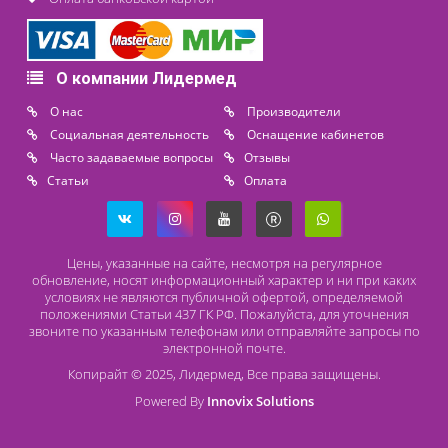
Расходные материалы
Lidermed.rf@yandex.ru
Адрес
196626, Санкт-Петербург, Шушары, ул. Пушкинская, 10 корп. 2
Способы оплаты
Безналичный расчет
Наличный расчет
Оплата банковской картой
О компании Лидермед
O нас
Производители
Социальная деятельность
Оснащение кабинетов
Часто задаваемые вопросы
Отзывы
Статьи
Oплата