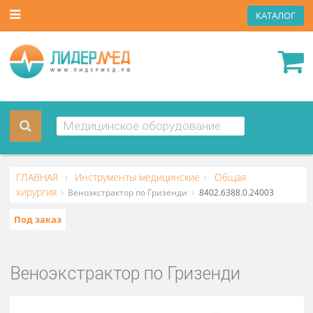
КАТА
ГЛАВНАЯ
Инструменты медицинские
Общая
хирургия
Веноэкстрактор по Гризенди
8402.6388.0.24003
Под заказ
Веноэкстрактор по Гризенди