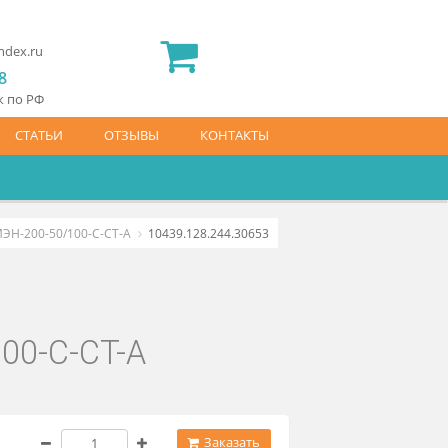
2) 565 23 25
idermed.rf@yandex.ru
800) 444 14 28
латный звонок по РФ
АЙС-ЛИСТ
СТАТЬИ
ОТЗЫВЫ
КОНТАКТЫ
лектронные ВМЭН-200-50/100-С-СТ-А
10439.128.244.30653
-50/100-С-СТ-А