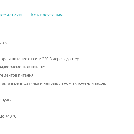
 характеристики
Комплектация
 200 кг.
ссы тела).
ра.
умулятора и питание от сети 220 В через адаптер.
, о разрядке элементов питания.
ения элементов питания.
ии контакта в цепи датчика и неправильном включении весов.
.