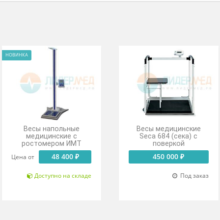
ановку нуля.
кацию.
т +10 до +40 ºС.
НОВИНКА
Весы напольные
Весы меди