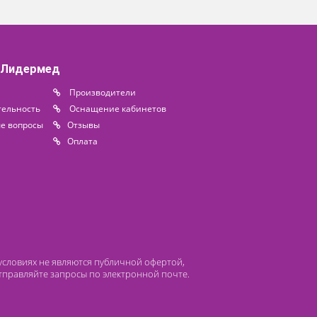
сека) с
Seca (сека) 813
кой
20 400 ₽
0 ₽
Доступно на складе
Под заказ
 компании Лидермед
нас
Производители
циальная деятельность
Оснащение кабинетов
сто задаваемые вопросы
Отзывы
атьи
Oплата