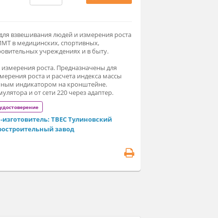
4 000 ₽
Заказать
едназначены для взвешивания людей и измерения роста
вычислением ИМТ в медицинских, спортивных,
льтурно-оздоровительных учреждениях и в быту.
сы с функцией измерения роста. Предназначены для
вешивания, измерения роста и расчета индекса массы
ла, с трехстрочным индикатором на кронштейне.
тание от аккумулятора и от cети 220 через адаптер.
егистрационное удостоверение
Фирма-изготовитель: ТВЕС Тулиновский
приборостроительный завод