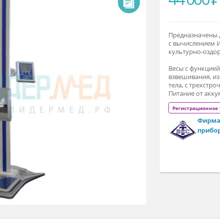
4
Пр
с 
ку
Ве
вз
те
Пи
Р