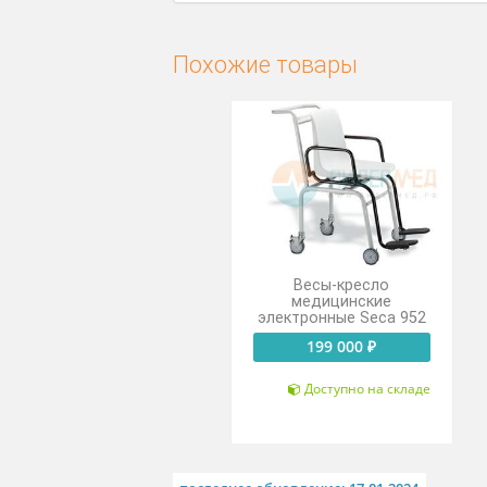
Имеют автоматическую уст
Имеют трехстрочную инди
Работают при температуре о
Похожие товары
Весы-кресло