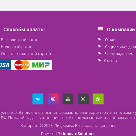
медицинские с
Seca 684 (
ростомером ИМТ
повер
48 400 ₽
450 00
Цена от
Доступно на складе
Способы оплаты
О
Безналичный расчет
O 
Наличный расчет
Со
Оплата банковской картой
Ча
Ст