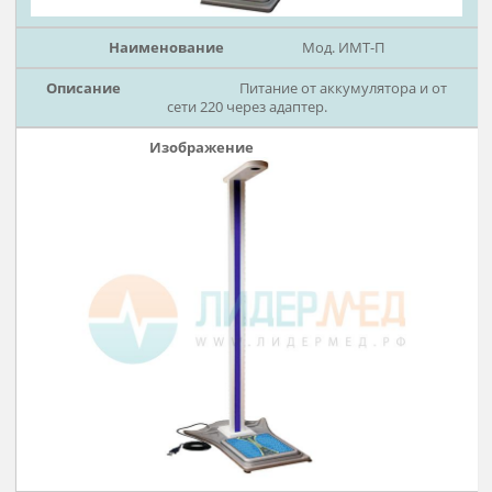
Рассч
дост
Мод. ИМТ-П
Питание от аккумулятора и о
cети 220 через адаптер.