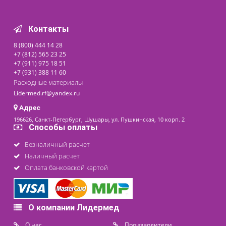
Похожие товары
Весы-кресло медицинские
электронные Seca 952
Доступно на складе
199 000 ₽
последнее обновление: 24-09-2025