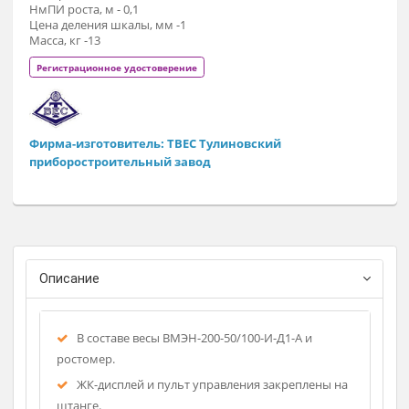
массы тела. Предназначены для взвешивания взрослых и
детей старше одного года, бесконтактного измерения рос
и расчета индекса массы тела, с планшетом на кронштейне
Питание от аккумулятора и от сети 220 через адаптер.
НмПВ, кг - 1
НПВ, кг - 200
Дискретность, гр - 50/100
НПИ роста, м - 2,2
НмПИ роста, м - 0,1
Цена деления шкалы, мм -1
Масса, кг -13
Регистрационное удостоверение
Фирма-изготовитель: ТВЕС Тулиновский
приборостроительный завод