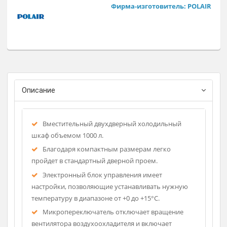
Динамическая система охлаждения, цельнозаливной корп
с обшивками из стали с полимерным покрытием – снаруж
и изнутри, вертикальная внутренняя подсветка и подсветк
канапе делают шкаф незаменимым для фармацевтических
медицинских учреждений.
Регистрационное удостоверение
Фирма-изготовитель: POLA
Описание
Вместительный двухдверный холодильный
шкаф объемом 1000 л.