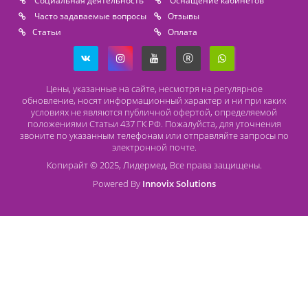
8 (800) 444 14 28
+7 (812) 565 23 25
+7 (911) 975 18 51
+7 (931) 388 11 60
Расходные материалы
Lidermed.rf@yandex.ru
Адрес
196626, Санкт-Петербург, Шушары, ул. Пушкинская, 10 корп. 2
Способы оплаты
Безналичный расчет
Наличный расчет
Оплата банковской картой
О компании Лидермед
O нас
Производители
Социальная деятельность
Оснащение кабинетов