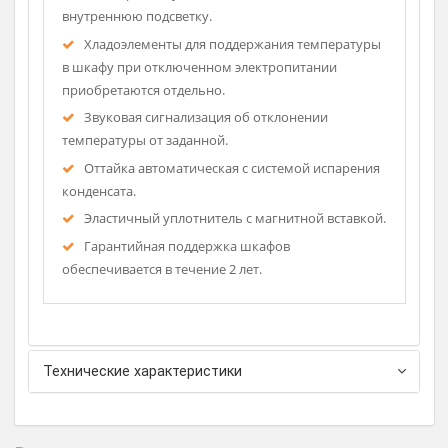
Благодаря компактным размерам легко
пройдет в стандартный дверной проем.
Электронный блок управления имеет
настройки, позволяющие устанавливать нужную
температуру в диапазоне от +0 до +15°С.
Микропереключатель отключает вращение
вентилятора воздухоохладителя и включает
внутреннюю подсветку.
Хладоэлементы для поддержания температуры
в шкафу при отключенном электропитании
приобретаются отдельно.
Звуковая сигнализация об отклонении
температуры от заданной.
Оттайка автоматическая с системой испарения
конденсата.
Эластичный уплотнитель с магнитной вставкой.