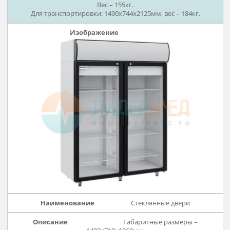
дост
Глухие двери
Габаритные размеры –
1402х690х1960мм.
Вес – 155кг.
Для транспортировки: 1490х744х2125мм, вес – 184кг.