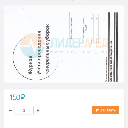
Журнал-график проведения
генеральных уборок (форма У)
150 ₽