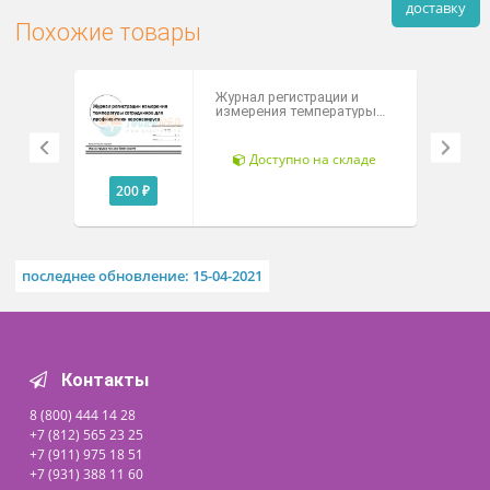
Способ крепления: 2 скобы
Рассч
дост
Похожие товары
Журнал регистрации и
измерения температуры
сотрудников для
профилактики
коронавируса
Доступно на складе
200 ₽
последнее обновление: 15-04-2021