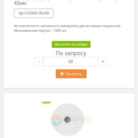
Электрод ЭКГ диаметр 26мм одноразовый для
новорожденных
Арт.PG10S /RU26
Для регистрации сигналов электрокардиограммы, ЭМГ, КГР, РЕО,
ЭЭГ и т.п., для электрофизиотерапии и электростимуляции,
миостимуляции и биоимпеданса. Материал электрода - "FOAM" -
непроницаемый для жидкости вспененный полиуретан с особо
прочным клеем для кратковременного и долговременного
наблюдения, холтеровского мониторирования и исследований в
состоянии покоя.
Доступно на складе
По запросу
-
+
Заказать