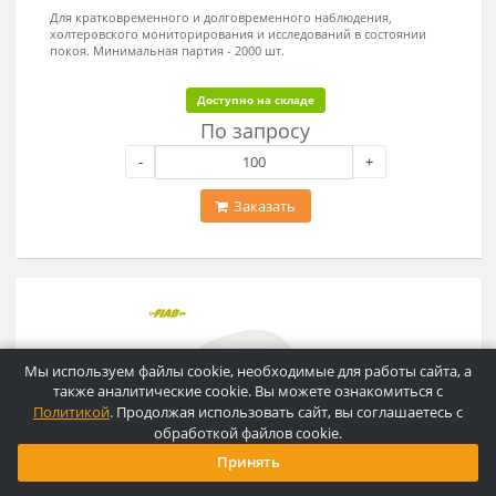
По запросу
-
+
Заказать
Электрод ЭКГ одноразовый
рентгенопрозрачный 50мм Fiab
Арт.F9070 /RU50-RM
Материал электрода - "FOAM" - пенопласт на полипропиленовой