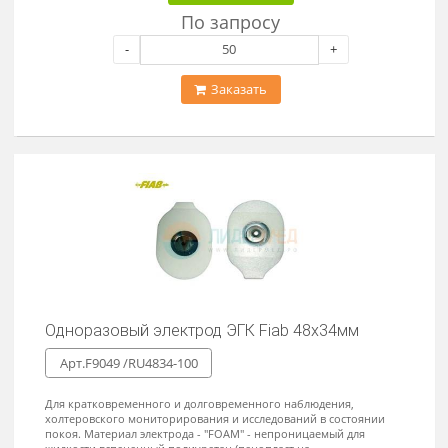
Одноразовый электрод ЭКГ 28х44мм
Арт. F9049 /RU2844/4F
Для кратковременного и долговременного наблюдения и
исследований в состоянии покоя, с разъемом под штекер 4мм.
Материал электрода - "FOAM" - непроницаемый для жидкости
вспененный полиуретан (пенопласт на полипропиленовой
(полиуретановой) основе), с твердым ("solid") гелем.
Доступно на складе
По запросу