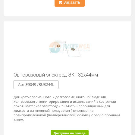
Одноразовый пленочный электрод ЭКГ размер
22х34мм Fiab
Арт.F9049 /RU2234TAB
Одноразовый пленочный электрод размер 22мм х 34мм.
Прямоугольные, полностью покрыты твердым гелем, с
подсоединением под коннектор типа «крокодил».
Доступно на складе
По запросу
-
+
Заказать