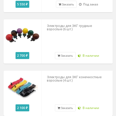
4 900 ₽
В наличии
Заказать
Сумка-футляр для переноски
дефибрилляторов ДКИ-Н-10 и ДКИ-
Н-11
500х300х250мм
5 550 ₽
Под заказ
Заказать
Электроды для ЭКГ грудные
взрослые (6 шт.)