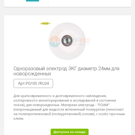
7 800 ₽
В наличии
Заказать
Кабель пациента
электрокардиографический MTSU-
NK2-EKG
8 250 ₽
В наличии
Заказать
Манжеты для измерения
неинвазивного артериального
давления