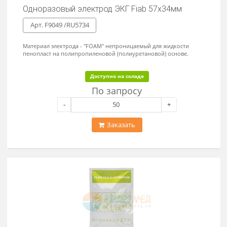
Одноразовый электрод ЭГК Fiab 48х34мм
Арт.F9049 /RU4834-100
Для кратковременного и долговременного наблюдения,
холтеровского мониторирования и исследований в состоянии
покоя. Материал электрода - "FOAM" - непроницаемый для
жидкости вспененный полиуретан (пенопласт на
полипропиленовой (полиуретановой) основе), с особо прочным
клеем.
Доступно на складе
По запросу
-
+
Заказать