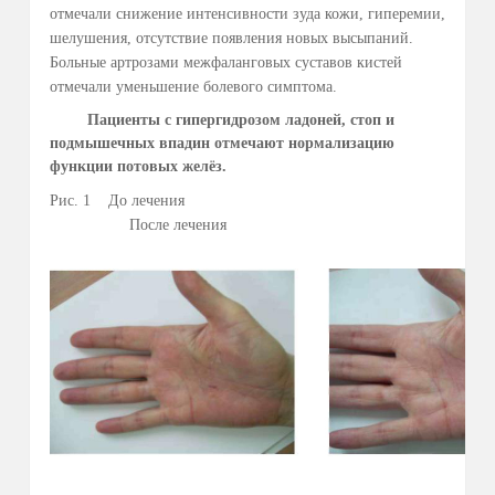
меняется полярность ванночек (например, если правая
кисть руки размещалась в ванночке с положительным
электродом, а левая кисть руки размещалась в ванночке с
отрицательным электродом, то через 14 дней правая кисть
руки размещается в ванночке с отрицательным
электродом, а левая кисть руки размещается в ванночке с
положительным электродом) и проводится также 10-15
ежедневных процедур. Курс лечения состоит из 20-30
процедур.
Эффективность использования метода
Исследование проводилось на базе кафедры
физиотерапии и курортологии Санкт-Петербургской
медицинской академии последипломного образования
и на отделении физиотерапии научно-
исследовательского института медицинской микологии
им. П.Н. Кашкина.