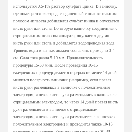
Затем электрод фиксируется привидением плеча.
Удостоверится перед прикладывани­ем плеча, что
электроды и штепсельные вилки полностью закрыты
прокладкой, так как при прямом контакте металла с
кожей существует опасность местного ожога.
Необходимо обратить внимание, в частности, при
лечении гипергидроза подмышечных впадин на то, что
плечом нужно осуществлять одинаковое, равномерное
давление в течение всей процедуры.
При нажатии на клавишу
, расположенной на передней
панели устройства, ощущается покалывание от легкого до
умеренного. В среднем сила тока составляет 5-10 мА.
Время проведения процедуры составляет 15-30 мин.
После проведения половины курса лечения
полярность электродов меняют.
Курс лечения составляет от 10 до 20 ежедневных