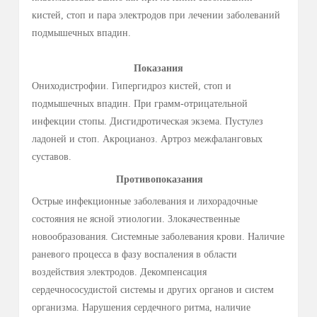
Вопрос: Что может влиять на эффективность
лечения?
Ответ: Многие факторы, в том числе индивидуальные
особенности человека (болевая чувствительность кожи
человека к электрическому току, пол, род занятий,
уровень стресса, состояние кожи) а также диета и даже
качество водопроводной воды.
Материально-техническое обеспечение метода
В методе используется физиотерапевтический
аппарат
SWI
-
STO
II
– портативный аппарат, который
вырабатывает постоянный электрический ток, силой тока
до 25 мА. Для проведения процедуры используются
две
пластмассовые ванночки при лечении заболеваний
кистей, стоп и пара электродов при лечении заболеваний