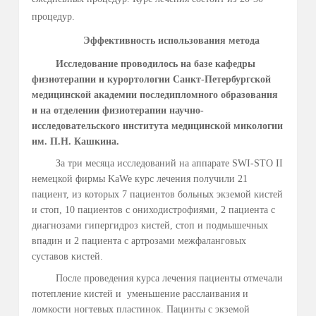
процедур. Повторные курсы лечения проводятся через 1-
1,5 месяца.
Лекарственный электрофорез сульфата цинка
При лечении паронихий и онихий, ониходистрофий
используется 0,5-1% раствор сульфата цинка. В ванночку,
где помещается электрод, соединенный с положительным
полюсом аппарата добавляется сульфат цинка и опускается
кисть руки или стопа. Во вторую ванночку соединенная с
отрицательным полюсом аппарата, опускается другая
кисть руки или стопа и добавляется водопроводная вода.
Уровень воды в ваннах должен составлять примерно 3-4
см. Сила тока равна 5-10 мА. Продолжительность
процедуры 15-30 мин. После проведения 10-15
ежедневных процедур делается перерыв не менее 14 дней,