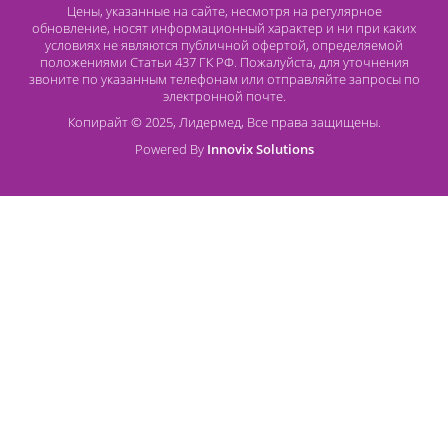
ониходистрофиями/ Автореф….к.м.н. - СПб – 2007.
Физиотерапия и курортология. Книга1/ Под редакцией
В.М.Боголюбова - М., Издательство БИНОМ-2008.
Улащик В.С. Теория и практика лекарственного
электрофореза/- Изд – во «Беларусь»,-1976.
Улащик В.С., Лукомский И.В. Общая физиотерапия: учебник / -
Мн., 2003.
Контакты
8 (800) 444 14 28
+7 (812) 565 23 25
+7 (911) 975 18 51
+7 (931) 388 11 60
Расходные материалы