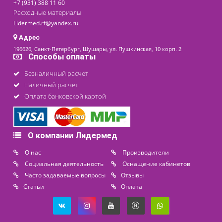
У трех пациентов установлен диагноз экзема. На Рис. 1
мужчина 26 лет. На Рис. 2 мужчина 31 год. Всем
пациентам проводился 1 курс лечения, состоящий из 20
.
процедур
Учебное пособие В.В.Кирьянова, П.И. Гузалов, С. М.
Щека
ЛИТЕРАТУРА
Пономаренко Г.Н. Основы физиотерапии/ М.: Медицина, –
2008
Саввина Н.А. Применение электрофореза меди
синусоидальными модулированными токами и
фотохромотерапии в комплексном лечении больных