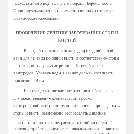
подмышечных впадин.
Показания
Ониходистрофии. Гипергидроз кистей, стоп и
подмышечных впадин. При грамм-отрицательной
инфекции стопы. Дисгидротическая экзема. Пустулез
ладоней и стоп. Акроцианоз. Артроз межфаланговых
суставов.
Противопоказания
Острые инфекционные заболевания и лихорадочные
состояния не ясной этиологии. Злокачественные
новообразования. Системные заболевания крови. Наличие
раневого процесса в фазу воспаления в области
воздействия электродов. Декомпенсация
сердечнососудистой системы и других органов и систем
организма. Нарушения сердечного ритма, наличие