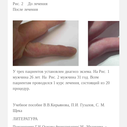
За три месяца исследований на аппарате SWI-STO II
немецкой фирмы KaWe курс лечения получили 21
пациент, из которых 7 пациентов больных экземой кистей
и стоп, 10 пациентов с ониходистрофиями, 2 пациента с
диагнозами гипергидроз кистей, стоп и подмышечных
впадин и 2 пациента с артрозами межфаланговых
суставов кистей.
После проведения курса лечения пациенты отмечали
потепление кистей и уменьшение расслаивания и
ломкости ногтевых пластинок. Пацинты с экземой
отмечали снижение интенсивности зуда кожи, гиперемии,
шелушения, отсутствие появления новых высыпаний.
Больные артрозами межфаланговых суставов кистей
отмечали уменьшение болевого симптома.
Пациенты с гипергидрозом ладоней, стоп и
подмышечных впадин отмечают нормализацию
функции потовых желёз.