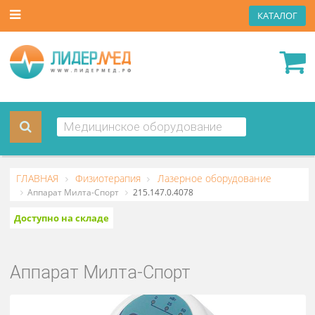
КАТА
ГЛАВНАЯ
Физиотерапия
Лазерное оборудование
Аппарат Милта-Спорт
215.147.0.4078
Доступно на складе
Аппарат Милта-Спорт