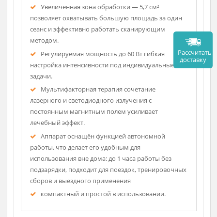
Описание
Матрица «лазерный душ» включает 6 лазерных
излучателей с различной длиной волны для
комплексного воздействия.
Увеличенная зона обработки — 5,7 см²
позволяет охватывать большую площадь за один
сеанс и эффективно работать сканирующим
методом.
Рассч
Регулируемая мощность до 60 Вт гибкая
дост
настройка интенсивности под индивидуальные
задачи.
Мультифакторная терапия сочетание
лазерного и светодиодного излучения с