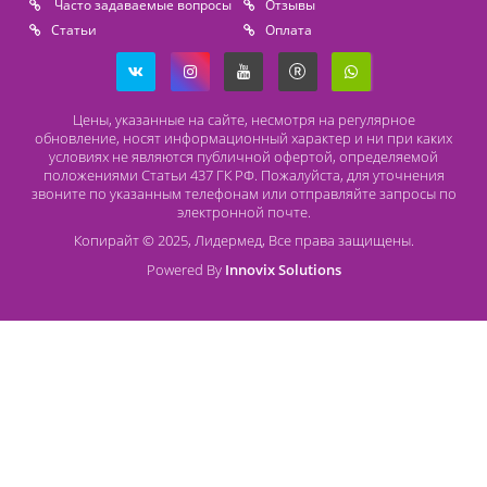
Lidermed.rf@yandex.ru
Адрес
196626, Санкт-Петербург, Шушары, ул. Пушкинская, 10 корп. 2
Способы оплаты
Безналичный расчет
Наличный расчет
Оплата банковской картой
О компании Лидермед
O нас
Производители
Социальная деятельность
Оснащение кабинетов
Часто задаваемые вопросы
Отзывы
Статьи
Oплата