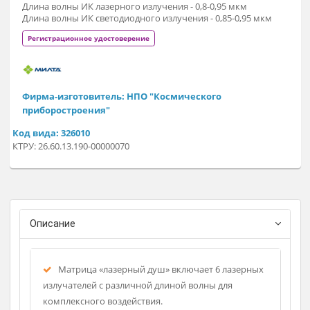
латеральный эпикондилит («локоть теннисиста»)
переломы костей и восстановление после них
повреждения надкостницы
мышечные боли и перенапряжение
ускорение восстановления после нагрузок
пяточная шпора
Импульсная мощность - 0-60 Вт
Длина волны ИК лазерного излучения - 0,8-0,95 мкм
Длина волны ИК светодиодного излучения - 0,85-0,95 мкм
Регистрационное удостоверение
Фирма-изготовитель: НПО "Космического
приборостроения"
Код вида: 326010
КТРУ: 26.60.13.190-00000070