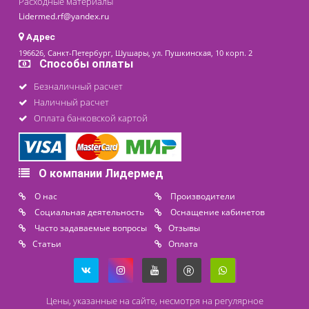
Похожие товары
Столик медицинский для
анестезиолога СМ-К-А1
Под заказ
По запросу
последнее обновление: 04-05-2026