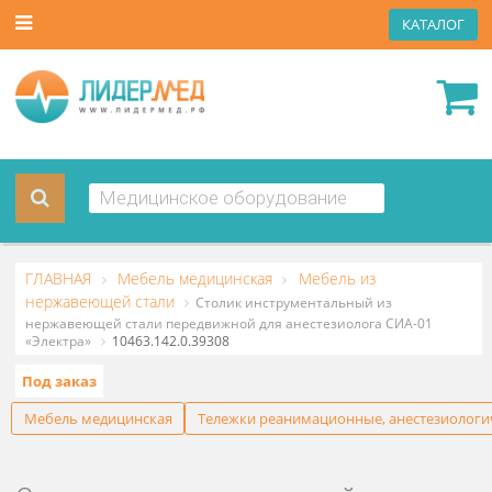
КАТА
ГЛАВНАЯ
Мебель медицинская
Мебель из
нержавеющей стали
Столик инструментальный из
нержавеющей стали передвижной для анестезиолога СИА-01
«Электра»
10463.142.0.39308
Под заказ
Мебель медицинская
Тележки реанимационные, анестез