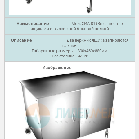
Может быть поднят на 200 м
Габаритные размеры – 400х420х920мм
Вес столика – 24 кг
Рассч
дост