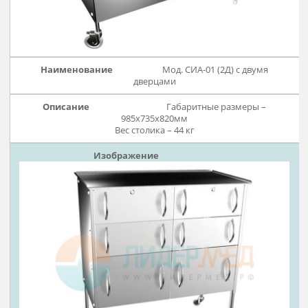
Мод. СИА-01 (Вп) с шестью
ящиками и выдвижной боковой полкой
Два верхних ящика запирают
на ключ
Габаритные размеры – 800х460х880мм
Вес столика – 41 кг