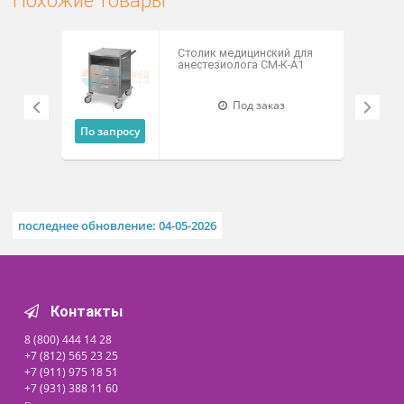
Мод. СИА-01 шестью ящикам
Два верхних ящика запирают
на ключ
Габаритные размеры – 800х460х880мм
Вес столика – 40 кг
Мод. СИА-01 4 ящика и дверц
Габаритные размеры –
900х600х900мм
Вес столика – 60 кг