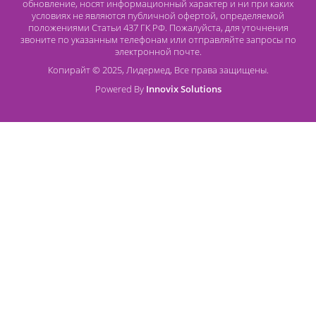
Контакты
8 (800) 444 14 28
+7 (812) 565 23 25
+7 (911) 975 18 51
+7 (931) 388 11 60
Расходные материалы
Lidermed.rf@yandex.ru
Адрес
196626, Санкт-Петербург, Шушары, ул. Пушкинская, 10 корп. 2
Способы оплаты
Безналичный расчет
Наличный расчет
Оплата банковской картой
О компании Лидермед