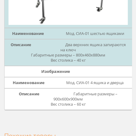
Мод. СИА-01 (2Д) с двумя
дверцами
Габаритные размеры –
985х735х820мм
Вес столика – 44 кг