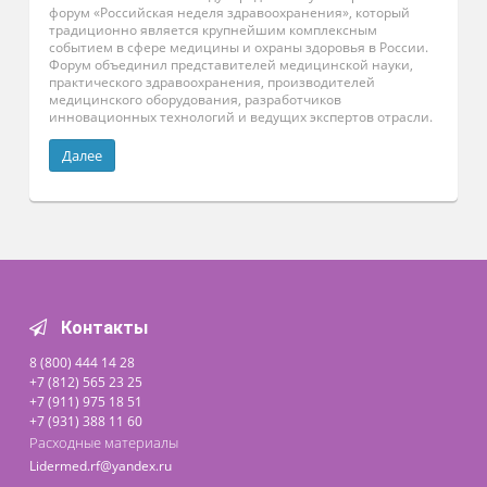
"Здравоохранение 2025"
18 декабря, 2025
В Москве состоялся Международный научно-практический
форум «Российская неделя здравоохранения», который
традиционно является крупнейшим комплексным
событием в сфере медицины и охраны здоровья в России.
Форум объединил представителей медицинской науки,
практического здравоохранения, производителей
медицинского оборудования, разработчиков
инновационных технологий и ведущих экспертов отрасли.
Далее